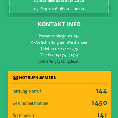
Achtsamkeitsfestival 2026
03. Sep 2026 08:00
- 00:00
KONTAKT INFO
Pyramidenkogelstr.150
9535 Schiefling am Wörthersee
Telefon 04274-2275
Telefax 04274-51513
schiefling@ktn.gde.at
☎
NOTRUFNUMMERN
144
Rettung Notruf
1450
Gesundheitshotline
141
Ärztenotruf