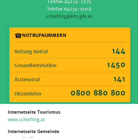
Telefon 04274-2275
Telefax 04274-51513
schiefling@ktn.gde.at
☎
NOTRUFNUMMERN
144
Rettung Notruf
1450
Gesundheitshotline
141
Ärztenotruf
0800 880 800
Hitzetelefon
Internetseite Tourismus
www.schiefling.at
Internetseite Gemeinde