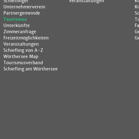
Schieflinger
Veranstaltungen
K
Unternehmerverein
K
Partnergemeinde
S
Tourismus
T
Unterkünfte
F
Zimmeranfrage
G
Freizeitmöglichkeiten
G
Veranstaltungen
Schiefling von A-Z
Wörthersee Map
Tourismusverband
Schiefling am Wörthersee