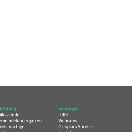
Bildung
Sonstiges
olksschule
Hilfe
emeindekindergarten
Webcams
weisprachiger
Ortsplan/Anreise