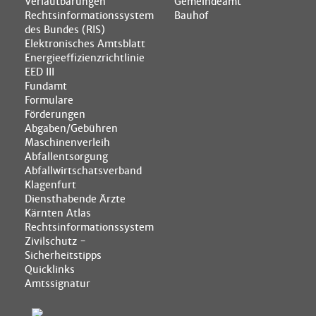
Verlautbarungen
Gemeindeamt
Rechtsinformationssystem
Bauhof
des Bundes (RIS)
Elektronisches Amtsblatt
Energieeffizienzrichtlinie
EED III
Fundamt
Formulare
Förderungen
Abgaben/Gebühren
Maschinenverleih
Abfallentsorgung
Abfallwirtschatsverband
Klagenfurt
Diensthabende Ärzte
Kärnten Atlas
Rechtsinformationssystem
Zivilschutz -
Sicherheitstipps
Quicklinks
Amtssignatur