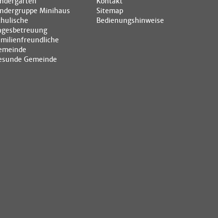
indergarten
Kontakt
indergruppe Minihaus
Sitemap
chulische
Bedienungshinweise
agesbetreuung
amilienfreundliche
emeinde
esunde Gemeinde