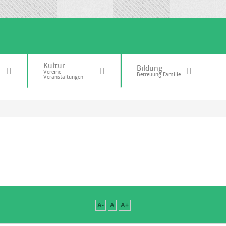
Kultur
Bildung
Vereine
Betreuung Familie
Veranstaltungen
A-
A
A+