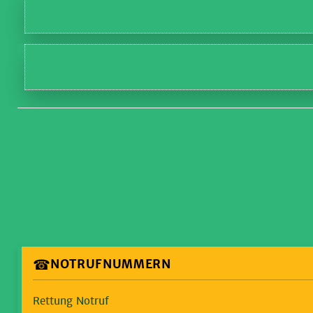
☎
NOTRUFNUMMERN
Rettung Notruf