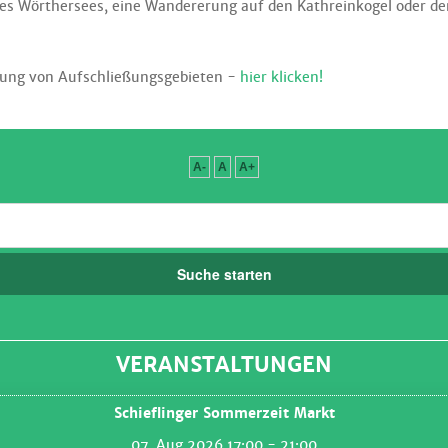
des Wörthersees, eine Wandererung auf den Kathreinkogel oder d
nzahl: 3
ung von Aufschließungsgebieten -
hier klicken!
A-
A
A+
 1
Suche starten
VERANSTALTUNGEN
Schieflinger Sommerzeit Markt
07. Aug 2026 17:00
- 21:00