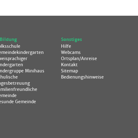
Bildung
Sonstiges
olksschule
Hilfe
emeindekindergarten
Webcams
weisprachiger
Ortsplan/Anreise
indergarten
Kontakt
indergruppe Minihaus
Sitemap
chulische
Bedienungshinweise
agesbetreuung
amilienfreundliche
emeinde
esunde Gemeinde