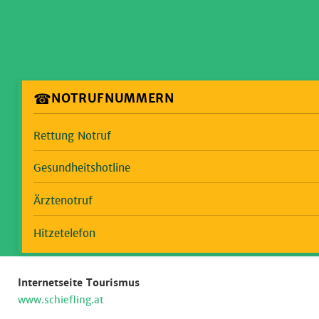
☎
NOTRUFNUMMERN
Rettung Notruf
Gesundheitshotline
Ärztenotruf
Hitzetelefon
Internetseite Tourismus
www.schiefling.at