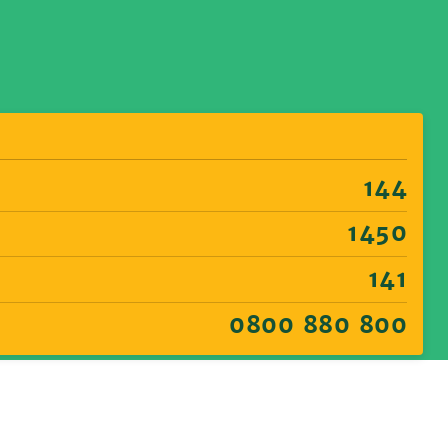
144
1450
141
0800 880 800