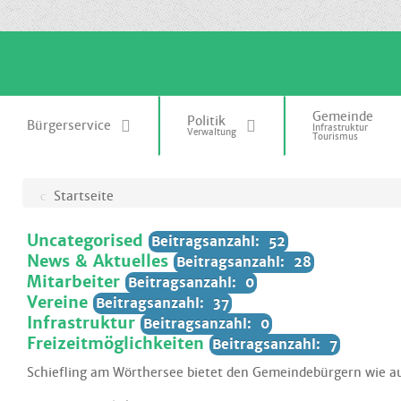
.
Gemeinde
Politik
Bürgerservice
Infrastruktur
Verwaltung
Tourismus
Startseite
Uncategorised
Beitragsanzahl: 52
News & Aktuelles
Beitragsanzahl: 28
News
Mitarbeiter
Beitragsanzahl: 3
Beitragsanzahl: 0
Bauhof
Vereine
Beitragsanzahl: 6
Beitragsanzahl: 37
Amt
Infrastruktur
Beitragsanzahl: 9
Beitragsanzahl: 0
Ärzte
Freizeitmöglichkeiten
Beitragsanzahl: 2
Beitragsanzahl: 7
unsere neuen Bauhof-Mitarbeiter
Feuerwehren
Beitragsanzahl: 2
Schiefling am Wörthersee bietet den Gemeindebürgern wie au
Banken
ENGELMANN Michael und
Beitragsanzahl: 1