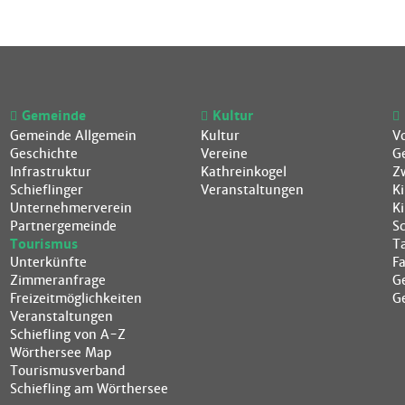
Gemeinde
Kultur
Gemeinde Allgemein
Kultur
V
Geschichte
Vereine
G
Infrastruktur
Kathreinkogel
Z
Schieflinger
Veranstaltungen
K
Unternehmerverein
K
Partnergemeinde
S
Tourismus
T
Unterkünfte
F
Zimmeranfrage
G
Freizeitmöglichkeiten
G
Veranstaltungen
Schiefling von A-Z
Wörthersee Map
Tourismusverband
Schiefling am Wörthersee