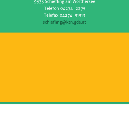
9535 Schiefling am Wörthersee
Telefon 04274-2275
Telefax 04274-51513
schiefling@ktn.gde.at