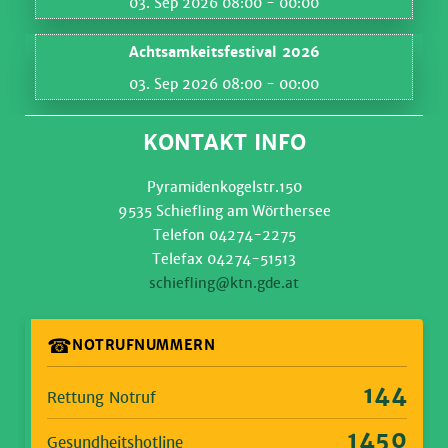
03. Sep 2026 08:00
- 00:00
Achtsamkeitsfestival 2026
03. Sep 2026 08:00
- 00:00
KONTAKT INFO
Pyramidenkogelstr.150
9535 Schiefling am Wörthersee
Telefon 04274-2275
Telefax 04274-51513
schiefling@ktn.gde.at
☎
NOTRUFNUMMERN
144
Rettung Notruf
1450
Gesundheitshotline