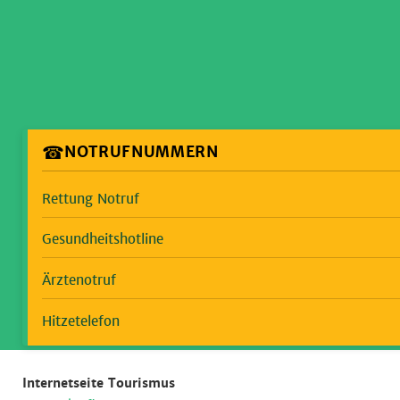
☎
NOTRUFNUMMERN
Rettung Notruf
Gesundheitshotline
Ärztenotruf
Hitzetelefon
Internetseite Tourismus