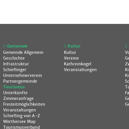
Gemeinde
Kultur
Gemeinde Allgemein
Kultur
V
Geschichte
Vereine
G
Infrastruktur
Kathreinkogel
Z
Schieflinger
Veranstaltungen
K
Unternehmerverein
K
Partnergemeinde
S
Tourismus
T
Unterkünfte
F
Zimmeranfrage
G
Freizeitmöglichkeiten
G
Veranstaltungen
Schiefling von A-Z
Wörthersee Map
Tourismusverband