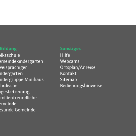
Bildung
Sonstiges
olksschule
Hilfe
emeindekindergarten
Webcams
weisprachiger
Ortsplan/Anreise
indergarten
Kontakt
indergruppe Minihaus
Sitemap
chulische
Bedienungshinweise
agesbetreuung
amilienfreundliche
emeinde
esunde Gemeinde