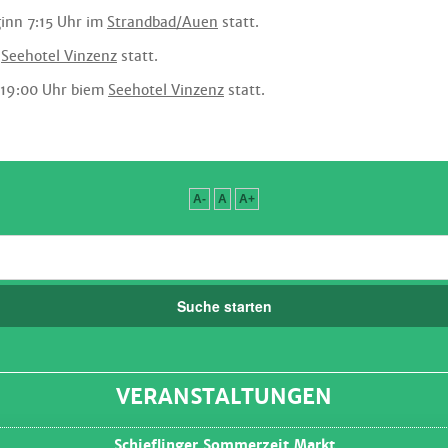
inn 7:15 Uhr im
Strandbad/Auen
statt.
m
Seehotel Vinzenz
statt.
 19:00 Uhr biem
Seehotel Vinzenz
statt.
A-
A
A+
Suche starten
VERANSTALTUNGEN
Schieflinger Sommerzeit Markt