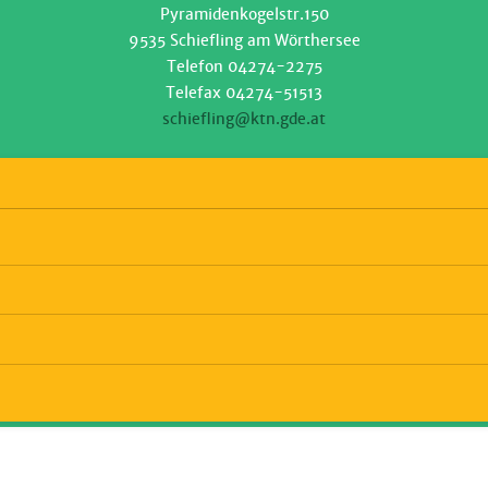
Pyramidenkogelstr.150
9535 Schiefling am Wörthersee
Telefon 04274-2275
Telefax 04274-51513
schiefling@ktn.gde.at