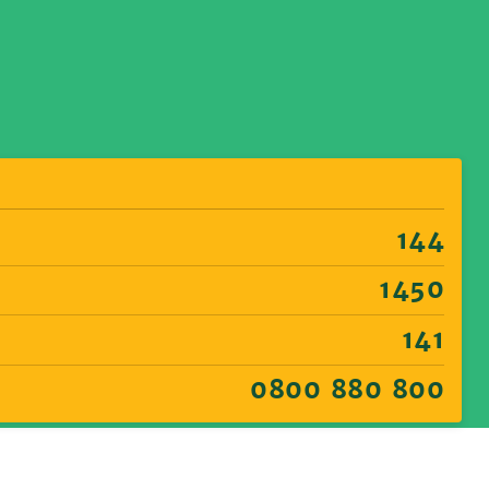
144
1450
141
0800 880 800