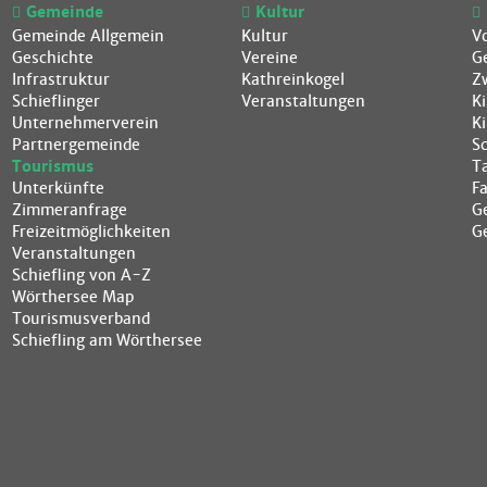
Gemeinde
Kultur
Gemeinde Allgemein
Kultur
V
Geschichte
Vereine
G
Infrastruktur
Kathreinkogel
Z
Schieflinger
Veranstaltungen
K
Unternehmerverein
K
Partnergemeinde
S
Tourismus
T
Unterkünfte
F
Zimmeranfrage
G
Freizeitmöglichkeiten
G
Veranstaltungen
Schiefling von A-Z
Wörthersee Map
Tourismusverband
Schiefling am Wörthersee