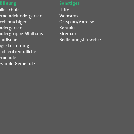
Bildung
Sonstiges
olksschule
Hilfe
emeindekindergarten
Webcams
weisprachiger
Ortsplan/Anreise
indergarten
Kontakt
indergruppe Minihaus
Sitemap
chulische
Bedienungshinweise
agesbetreuung
amilienfreundliche
emeinde
esunde Gemeinde